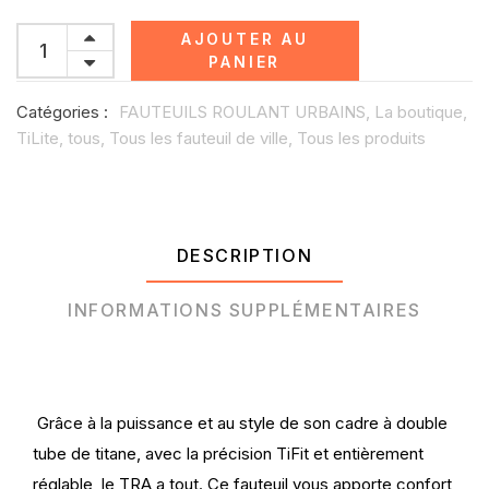
AJOUTER AU
PANIER
Catégories :
FAUTEUILS ROULANT URBAINS,
La boutique,
TiLite,
tous,
Tous les fauteuil de ville,
Tous les produits
DESCRIPTION
INFORMATIONS SUPPLÉMENTAIRES
Grâce à la puissance et au style de son cadre à double
tube de titane, avec la précision TiFit et entièrement
réglable, le TRA a tout. Ce fauteuil vous apporte confort