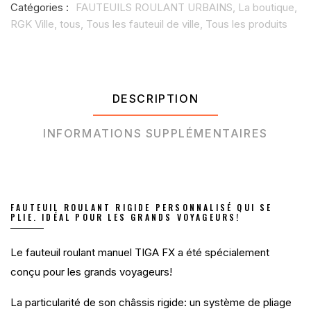
Catégories :
FAUTEUILS ROULANT URBAINS,
La boutique,
RGK Ville,
tous,
Tous les fauteuil de ville,
Tous les produits
DESCRIPTION
INFORMATIONS SUPPLÉMENTAIRES
FAUTEUIL ROULANT RIGIDE PERSONNALISÉ QUI SE
PLIE. IDÉAL POUR LES GRANDS VOYAGEURS!
Le fauteuil roulant manuel TIGA FX a été spécialement
conçu pour les grands voyageurs!
La particularité de son châssis rigide: un système de pliage