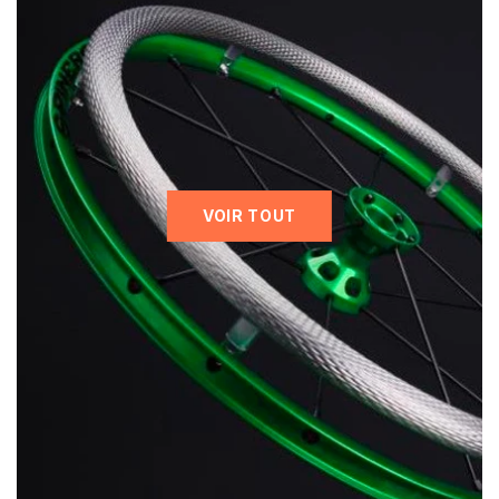
REVÊTEMENT ANTI-DÉRAPANT
€22,50
SÉLECTIONNER UNE OPTION
ROUE AVANT - FROG LEGS
VOIR TOUT
SOFTROLL
€60,67
SÉLECTIONNER UNE OPTION
ROUE AVANT -ROLLER - ROUE À
BANDAGE POLYURÉTHANE
€6,25