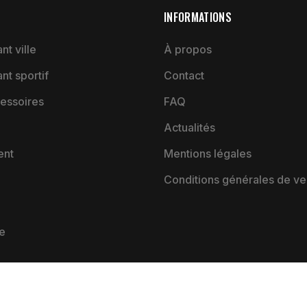
INFORMATIONS
nt ville
À propos
ant sportif
Contact
essoires
FAQ
Actualités
ent
Mentions légales
Conditions générales de ve
e