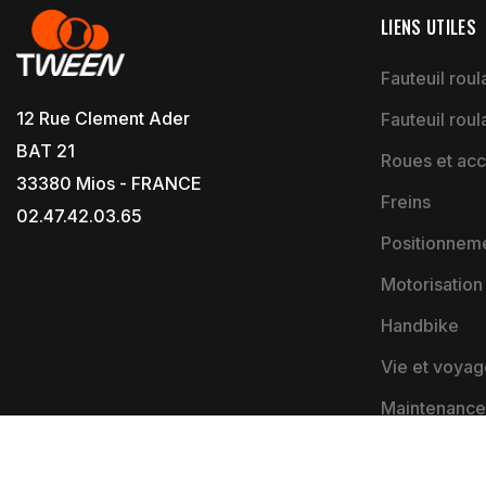
LIENS UTILES
Fauteuil roula
12 Rue Clement Ader
Fauteuil roul
BAT 21
Roues et acc
33380 Mios - FRANCE
Freins
02.47.42.03.65
Positionnem
Motorisation
Handbike
Vie et voyag
Maintenance