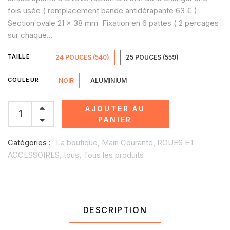
fois usée ( remplacement bande antidérapante 63 € )
Section ovale 21 x 38 mm Fixation en 6 pattes ( 2 percages
sur chaque...
TAILLE
24 POUCES (540)
25 POUCES (559)
COULEUR
NOIR
ALUMINIUM
AJOUTER AU
PANIER
Catégories :
La boutique,
Main Courante,
ROUES ET
ACCESSOIRES,
tous,
Tous les produits
DESCRIPTION