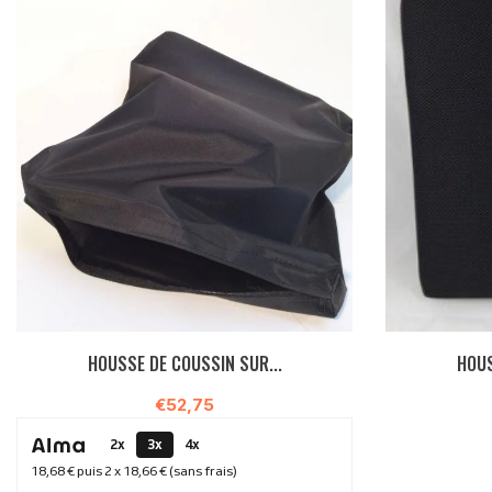
HOUSSE DE COUSSIN SUR...
HOUS
€52,75
2x
3x
4x
18,68 €
puis 2 x
18,66 €
(sans frais)