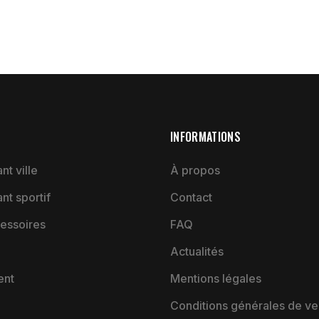
INFORMATIONS
nt ville
À propos
ant sportif
Contact
essoires
FAQ
Actualités
ent
Mentions légales
Conditions générales de ve