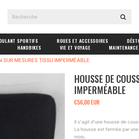
OULANT SPORTIFS
ROUES ET ACCESSOIRES
DÉST
HANDBIKES
VIE ET VOYAGE
MAINTENANCE
N SUR MESURES TISSU IMPERMÉABLE
HOUSSE DE COUSS
IMPERMÉABLE
€56,00 EUR
Il s'agit d'une housse de cou
La housse est fermée par une 
mois.