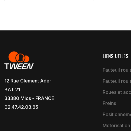
LIENS UTILES
Fauteuil roula
12 Rue Clement Ader
Fauteuil roul
BAT 21
Roues et acc
33380 Mios - FRANCE
Freins
02.47.42.03.65
Positionnem
Motorisation