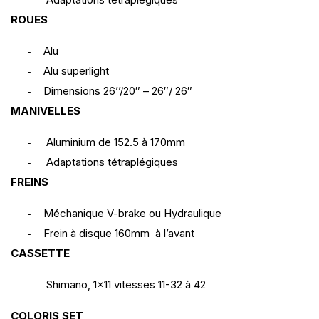
-
ROUES
Alu
-
Alu superlight
-
Dimensions 26’’/20″ – 26″/ 26″
-
MANIVELLES
Aluminium de 152.5 à 170mm
-
Adaptations tétraplégiques
-
FREINS
Méchanique V-brake ou Hydraulique
-
Frein à disque 160mm à l’avant
-
CASSETTE
Shimano, 1×11 vitesses 11-32 à 42
-
COLORIS SET