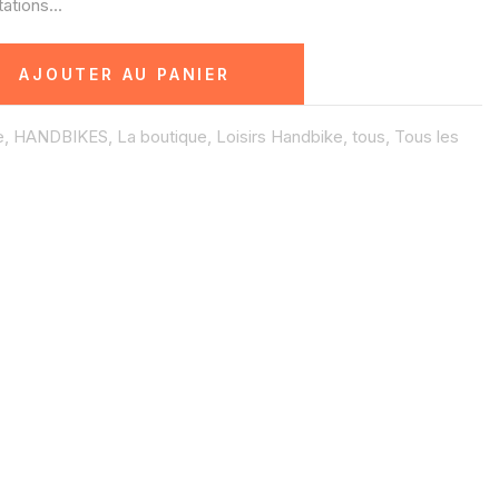
ions...
AJOUTER AU PANIER
e,
HANDBIKES,
La boutique,
Loisirs Handbike,
tous,
Tous les
S