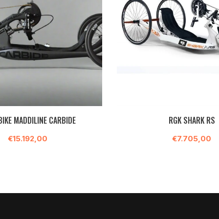
BIKE MADDILINE CARBIDE
RGK SHARK RS
€15.192,00
€7.705,00