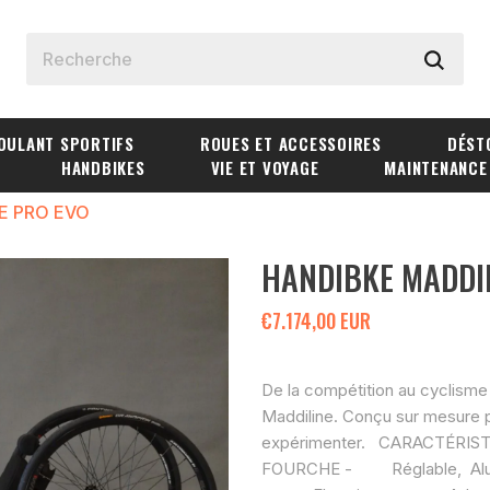
OULANT SPORTIFS
ROUES ET ACCESSOIRES
DÉST
HANDBIKES
VIE ET VOYAGE
MAINTENANCE
E PRO EVO
HANDIBKE MADDIL
€7.174,00 EUR
De la compétition au cyclisme d
Maddiline. Conçu sur mesure p
expérimenter. CARACTÉRI
FOURCHE - Réglable, Al